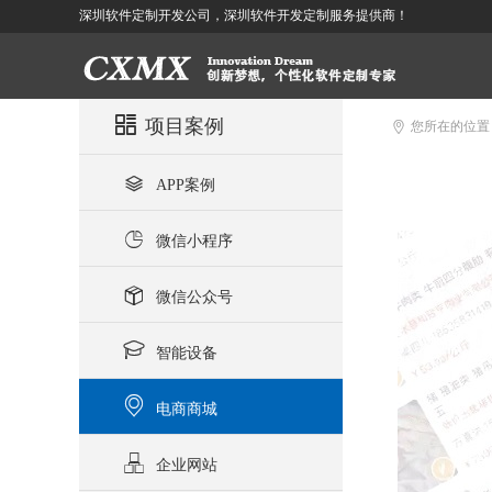
深圳软件定制开发公司，深圳软件开发定制服务提供商！

项目案例

您所在的位

APP案例

微信小程序

微信公众号

智能设备

电商商城

企业网站